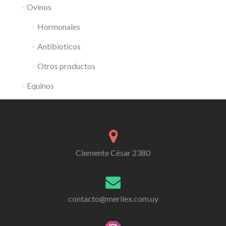
Ovinos
Hormonales
Antibioticos
Otros productos
Equinos
Clemente César 2380
contacto@merilex.com.uy