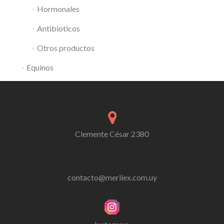
Hormonales
Antibioticos
Otros productos
Equinos
Clemente César 2380
contacto@merilex.com.uy