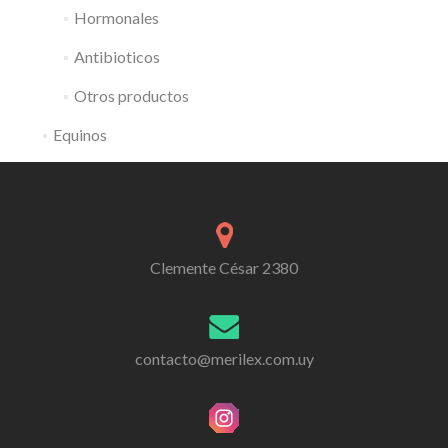
Hormonales
Antibioticos
Otros productos
Equinos
Clemente César 2380
contacto@merilex.com.uy